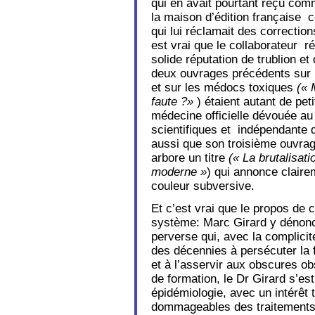
qui en avait pourtant reçu co
la maison d’édition française
qui lui réclamait des corrections
est vrai que le collaborateur r
solide réputation de trublion e
deux ouvrages précédents sur 
et sur les médocs toxiques
(« 
faute ?»
) étaient autant de pe
médecine officielle dévouée a
scientifiques et indépendante d
aussi que son troisième ouvrag
arbore un titre
(« La brutalisat
moderne »
) qui annonce clair
couleur subversive.
Et c’est vrai que le propos de 
système: Marc Girard y dénonc
perverse qui, avec la complici
des décennies à persécuter la f
et à l’asservir aux obscures 
de formation, le Dr Girard s’es
épidémiologie, avec un intérêt t
dommageables des traitements 