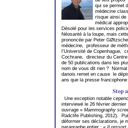
qui se permet 
médecine class
risque ainsi de
médical approp
Désolé pour les services polici
Néosanté à la loupe, mais cette
prononcée par Peter GØtzsche 
médecine, professeur de métho
l’Université de Copenhague, co
Cochrane, directeur du Centre
de 50 publications dans les p
nom de vous dit rien ? Normal 
danois remet en cause le dépis
ans que la presse francophone
Stop a
Une exception notable cependa
interviewé le 26 février dernier
ouvrage «
Mammography screeni
Radclife Publishing, 2012). Pu
déformer ses déclarations, je 
paragraphe entier : «
Il ressor