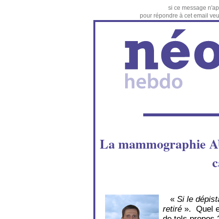
si ce message n'ap
pour répondre à cet email veuil
La mammographie A
c
«
Si le dépis
retiré
». Quel e
de tels propos 