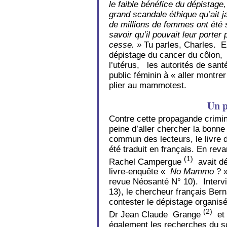
le faible bénéfice du dépistage,
grand scandale éthique qu’ait 
de millions de femmes ont été 
savoir qu’il pouvait leur porter
cesse. »
Tu parles, Charles. 
dépistage du cancer du côlon, c
l’utérus, les autorités de santé
public féminin à « aller montre
plier au mammotest.
Un p
Contre cette propagande crimine
peine d’aller chercher la bonn
commun des lecteurs, le livre 
été traduit en français. En reva
(1)
Rachel Campergue
avait dé
livre-enquête «
No Mammo
? 
revue Néosanté N° 10). Intervi
13), le chercheur français Bern
contester le dépistage organisé
(2)
Dr Jean Claude Grange
et 
également les recherches du sc