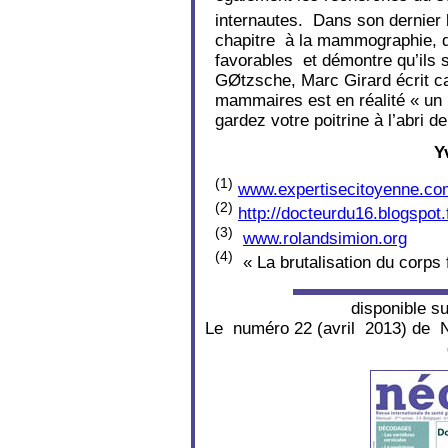
internautes. Dans son dernier 
chapitre à la mammographie, d
favorables et démontre qu’ils 
GØtzsche, Marc Girard écrit c
mammaires est en réalité « un 
gardez votre poitrine à l’abri d
Y
(1)
www.expertisecitoyenne.co
(2)
http://docteurdu16.blogspot.f
(3)
www.rolandsimion.org
(4)
« La brutalisation du corps
disponible s
Le numéro 22 (avril 2013) de N