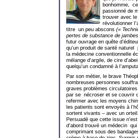
bonhomme, cet 
passionné de 
trouver avec le
révolutionner l
titre un peu abscons
(« Techn
pertes de substance de jambes
futur ouvrage en quête d’éditeu
qu’un produit de santé naturel
la médecine conventionnelle é
mélange d’argile, de cire d’abei
quelqu’un condamné à l’amputa
Par son métier, le brave Théop
nombreuses personnes souffran
graves problèmes circulatoires
par se nécroser et se couvrir d
refermer avec les moyens chim
les patients sont envoyés à l’hô
sortent vivants – avec un ortei
Persuadé que cette issue n’est 
d’abord trouvé un médecin qui 
comprimant sous des bandages 
crème à base de zinc. Surpris p