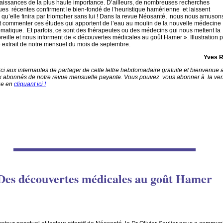
aissances de la plus haute importance. D’ailleurs, de nombreuses recherches
ques récentes confirment le bien-fondé de l’heuristique hamérienne et laissent
 qu’elle finira par triompher sans lui ! Dans la revue Néosanté, nous nous amuson
t commenter ces études qui apportent de l’eau au moulin de la nouvelle médecine
atique. Et parfois, ce sont des thérapeutes ou des médecins qui nous mettent la
oreille et nous informent de « découvertes médicales au goût Hamer ». Illustration 
le extrait de notre mensuel du mois de septembre.
Yves R
i aux internautes de partager de cette lettre hebdomadaire gratuite et bienvenue 
 abonnés de notre revue mensuelle payante. Vous pouvez vous abonner à la ver
ue en
cliquant ici !
Des découvertes médicales au goût Hamer