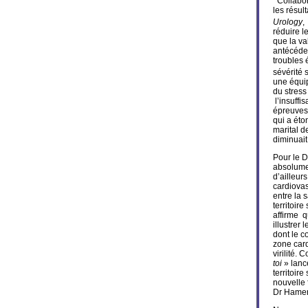
Collabora
les résul
Urology
,
réduire l
que la va
antécéden
troubles 
sévérité 
une équip
du stress
l’insuffi
épreuves 
qui a éto
marital d
diminuait
Pour le D
absolumen
d’ailleur
cardiovas
entre la s
territoir
affirme qu
illustrer
dont le c
zone card
virilité.
toi
» lanc
territoir
nouvelle 
Dr Hame