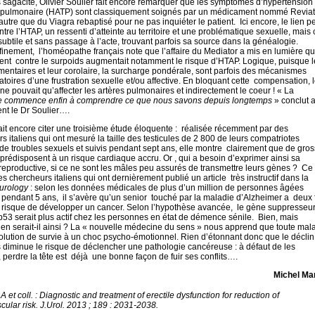
sagacité, Olivier Soulier fait encore remarquer que les symptômes d’hypertension
le pulmonaire (HATP) sont classiquement soignés par un médicament nommé Reviat
 autre que du Viagra rebaptisé pour ne pas inquiéter le patient. Ici encore, le lien p
 entre l’HTAP, un ressenti d’atteinte au territoire et une problématique sexuelle, mais 
 subtile et sans passage à l’acte, trouvant parfois sa source dans la généalogie.
finement, l’homéopathe français note que l’affaire du Mediator a mis en lumière q
nt contre le surpoids augmentait notamment le risque d’HTAP. Logique, puisque l
mentaires et leur corolaire, la surcharge pondérale, sont parfois des mécanismes
oires d’une frustration sexuelle et/ou affective. En bloquant cette compensation, 
ne pouvait qu’affecter les artères pulmonaires et indirectement le coeur ! « La
 commence enfin à comprendre ce que nous savons depuis longtemps
» conclut 
t le Dr Soulier….
it encore citer une troisième étude éloquente : réalisée récemment par des
s italiens qui ont mesuré la taille des testicules de 2 800 de leurs compatriotes
 de troubles sexuels et suivis pendant sept ans, elle montre clairement que de gro
rédisposent à un risque cardiaque accru. Or , qui a besoin d’exprimer ainsi sa
reproductive, si ce ne sont les mâles peu assurés de transmettre leurs gènes ? Ce
s chercheurs italiens qui ont dernièrement publié un article très instructif dans la
urology
: selon les données médicales de plus d’un million de personnes âgées
 pendant 5 ans, il s’avère qu’un senior touché par la maladie d’Alzheimer a deux 
 risque de développer un cancer. Selon l’hypothèse avancée, le gène suppresseu
53 serait plus actif chez les personnes en état de démence sénile. Bien, mais
en serait-il ainsi ? La « nouvelle médecine du sens » nous apprend que toute mal
olution de survie à un choc psycho-émotionnel. Rien d’étonnant donc que le déclin
diminue le risque de déclencher une pathologie cancéreuse : à défaut de les
 perdre la tête est déjà une bonne façon de fuir ses conflits….
Michel Ma
 et coll. : Diagnostic and treatment of erectile dysfunction for reduction of
cular risk. J.Urol. 2013 ; 189 : 2031-2038.