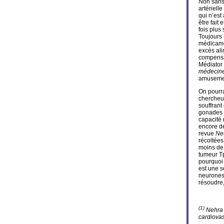
Non sans 
artériel
qui n’est
être fait
fois plus
Toujours 
médicame
excès ali
compensat
Médiator 
médecine
amusemen
On pourra
chercheur
souffrant
gonades p
capacité 
encore de
revue
Ne
récoltées
moins de
tumeur Tp
pourquoi 
est une s
neurones 
résoudre,
(1)
Nehra A
cardiovas