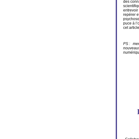
des conn
scientifi
entrevoir
repérer e
psychosom
puce à l’
cet artic
PS : merc
nouveaux
numériq