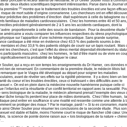
teur ponctuel et lecteur attentif de Néosanté, le Dr Olivier Soulier nous a commu
tats de deux études scientifiques bigrement intéressantes. Parue dans le
Journal of
(1)
 la première
montre que le traitement des troubles érectiles est une façon effica
e risque de mort subite d’origine coronarienne. Les chercheurs ont en effet découve
leur prédictive des problèmes d’érection était supérieure à celle du tabagisme ou 
ts familiaux de maladies cardiovasculaires. Chez les hommes entre 40 et 50 ans,
érectiles précèdent généralement de 2 à 5 ans les accidents cardiaques, dont la
(
s’avère proportionnelle à celle des soucis de bandaison. Pour la deuxième étude
e américaine a voulu comparer les influences respectives du stress psychologique
 physique sur l’apparition d’une ischémie myocardique. Sans grande surprise,
sance cardiaque a été mise en évidence chez 43,5 % des patients soumis à des
mentales et chez 33,8 % des patients obligés de courir sur un tapis roulant. Mais 
nné les chercheurs, c’est que l’effet du stress mental dépendait étroitement du statu
es participants masculins : chez les hommes, le fait d’être marié ou de vivre en cou
 significativement la probabilité de fatiguer le cœur.
r Soulier, qui a reçu en son temps les enseignements du Dr Hamer, ces données n
t rien de renversant. En commentaire de la première étude, le médecin lillois fait
s remarquer que le Viagra été développé au départ pour soigner les maladies
culaires, avant de révéler ses effets sur la rigidité pénienne. Il y a donc bien un lie
anté du coeur et les troubles érectiles, ceux-ci trahissant « des difficultés avec le
e sexuel ». On est en plein dans la médecine nouvelle hamérienne puisque celle-ci
e l’infarctus est la résultante d’un conflit territorial en rapport avec la sexualité. Po
 le sens biologique de la maladie, le médecin allemand prenait l’exemple des vieux 
œur lâche lorsqu’ils perdent leur place de mâles dominants. Chez l’être humain, la
iaque peut entrer en souffrance si une rivalité est ressentie comme une atteinte à l
 Comment se protéger des rivaux ? Par le mariage, pardi ! «
Si tu es coronarien, marie
e ainsi Olivier Soulier pour résumer les conclusions de la seconde étude. Plus son
e sexuel est stable et fiable, moins l’homme court le risque de flancher côté cœur. Un
fois, la science de pointe donne raison aux « lois biologiques de la nature » chère
r…