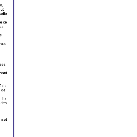
o,
eut
cette
ue ce
es
le
avec
sses
 sont
fois
r de
adie
 des
nset