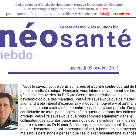
ne plus recevoir d'emails de Néosanté
--
recevoir les e-mails de Néosanté
si ce message n'apparait pas correctement,
cliquez ici
pour répondre à cet email veuillez utiliser cette adresse :
info@neosante.eu
mercredi 09 octobre 2013
Vous le savez : contre vents et marées et à contre contre-courant de 
pensée médicale unique, Néosanté vous informe ouvertement sur les
géniales découvertes du Dr Ryke Geerd Hamer relatives au sens
psychobiologique des maladies. Peut-être savez-vous que ce médec
allemand a été interdit d’exercer sa « médecine nouvelle » et qu’il a fa
de la prison pour avoir aidé de nombreux patients à comprendre l’orig
conflictuelle de leurs pathologies et à en guérir en dehors des traitem
officiels. Peut-être savez-vous que nous sommes également dans le
collimateur des autorités parce que nous osons divulguer les « lois de
nature » chères au Dr Hamer. Nous nous sommes clairement distanci
de leur découvreur – dont la personnalité est, à juste titre, controversée
mais nous persistons à penser que ces lois représentent une avancé