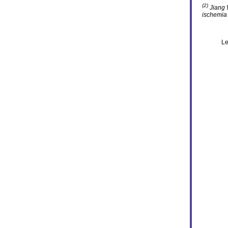
(2)
Jiang W
ischemia 
Le