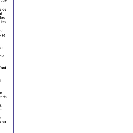
niqué
ce de
rt
des
 les
2)
,
 et
ce
t
ple
’ont
n
ur
cerfs
a
-
e
s au