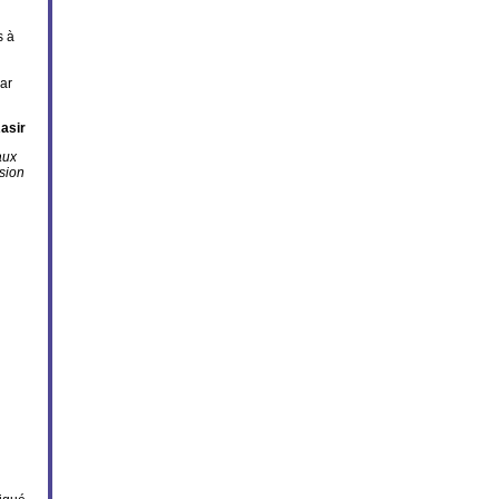
s à
par
asir
aux
sion